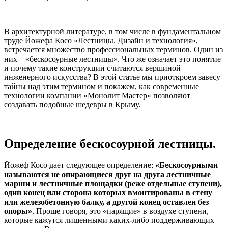
В архитектурной литературе, в том числе в фундаментальном
труде Йожефа Косо «Лестницы. Дизайн и технология»,
встречается множество профессиональных терминов. Один из
них – «бескосоурные лестницы». Что же означает это понятие
и почему такие конструкции считаются вершиной
инженерного искусства? В этой статье мы приоткроем завесу
тайны над этим термином и покажем, как современные
технологии компании «Монолит Мастер» позволяют
создавать подобные шедевры в Крыму.
Определение бескосоурной лестницы.
Йожеф Косо дает следующее определение:
«Бескосоурными
называются не опирающиеся друг на друга лестничные
марши и лестничные площадки (реже отдельные ступени),
один конец или сторона которых вмонтированы в стену
или железобетонную балку, а другой конец оставлен без
опоры»
. Проще говоря, это «парящие» в воздухе ступени,
которые кажутся лишенными каких-либо поддерживающих