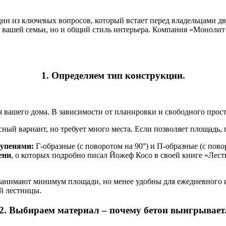
один из ключевых вопросов, который встает перед владельцами 
ть вашей семьи, но и общий стиль интерьера. Компания «Моноли
1. Определяем тип конструкции.
я вашего дома. В зависимости от планировки и свободного прос
ный вариант, но требует много места. Если позволяет площадь, 
тупенями:
Г-образные (с поворотом на 90°) и П-образные (с пов
ени
, о которых подробно писал Йожеф Косо в своей книге «Лес
анимают минимум площади, но менее удобны для ежедневного и
ой лестницы.
2. Выбираем материал – почему бетон выигрывает