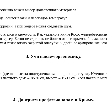
собенно важен выбор долговечного материала.
да, боится влаги и перепадов температур.
ррозии, а при ходьбе может создавать шум.
о эталон надежности. Как указано в книге Косо, железобетонны
терьер. Бетон не скрипит, не боится огня и крымской влажнос
уем технологию закрытой опалубки и двойное армирование, что
3. Учитываем эргономику.
 (где m – высота подступенка, sz – ширина проступи). Именно 
 частного дома – 28-30 см, высота – 15-17 см. Угол наклона ма
4. Доверяем профессионалам в Крыму.