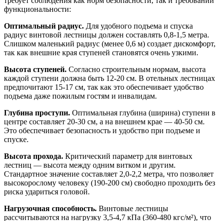
требует соблюдения как норм безопасности, так и требований
функциональности:
Оптимальный радиус.
Для удобного подъема и спуска
радиус винтовой лестницы должен составлять 0,8-1,5 метра.
Слишком маленький радиус (менее 0,6 м) создает дискомфорт,
так как внешние края ступеней становятся очень узкими.
Высота ступеней.
Согласно строительным нормам, высота
каждой ступени должна быть 12-20 см. В отельных лестницах
предпочитают 15-17 см, так как это обеспечивает удобство
подъема даже пожилым гостям и инвалидам.
Глубина проступи.
Оптимальная глубина (ширина) ступени в
центре составляет 20-30 см, а на внешнем крае — 40-50 см.
Это обеспечивает безопасность и удобство при подъеме и
спуске.
Высота прохода.
Критический параметр для винтовых
лестниц — высота между одним витком и другим.
Стандартное значение составляет 2,0-2,2 метра, что позволяет
высокорослому человеку (190-200 см) свободно проходить без
риска удариться головой.
Нагрузочная способность.
Винтовые лестницы
рассчитываются на нагрузку 3,5-4,7 кПа (360-480 кгс/м²), что